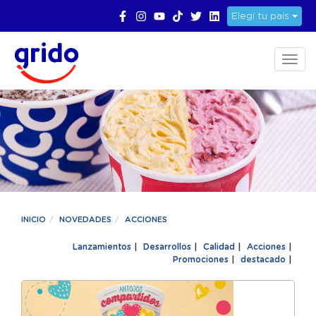
Elegí tu país
Toggl
naviga
INICIO
NOVEDADES
ACCIONES
Lanzamientos
|
Desarrollos
|
Calidad
|
Acciones
|
Promociones
|
destacado
|